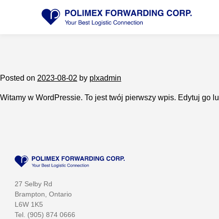
Skip
to
content
Posted on
2023-08-02
by
plxadmin
Witamy w WordPressie. To jest twój pierwszy wpis. Edytuj go lu
27 Selby Rd
Brampton, Ontario
L6W 1K5
Tel.
(905) 874 0666